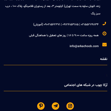
زده، اتوبان ساوه به سمت تهران) کیلومتر 3، بعد از رستوران فلامینگو، پلاک 100 ، درب
سبز رنگ

02155279834 | 09126153185 | 09021562371 (آموزش)

همه روزه ساعت 9:00 تا 18 | روز های تعطیل با هماهنگی قبلی

info@arkachoob.com
نقشه
1
آرکا چوب در شبکه های اجتماعی


