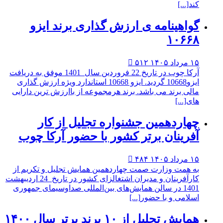
د[...]
واهینامه ی ارزش گذاری برند ایزو
۱۰۶۶
 ۱۴۰۵
۵۱۲

آرکا چوب در تاریخ 22 فروردین سال 1401 موفق به دریافت
ایزو10668 گردید. ایزو 10668 استاندارد ویژه ارزش گذاری
لی برند می باشد. برند هرمجموعه از باارزش ترین دارایی
ی[...]
هاردهمین جشنواره تجلیل از کار
فرینان برتر کشور با حضور آرکا چوب
 ۱۴۰۵
۴۸۴

 همت وزارت صمت چهاردهمین همایش تجلیل و تکریم از
کارآفرینان و مدیران اشتغالزای کشور در تاریخ 24 اردیبهشت
1401 در سالن همایش‌های بین‌المللی صداوسیمای جمهوری
لامی و با حضور[...]
یش تجلیل از ۱۰ برند برتر سال ۱۴۰۰