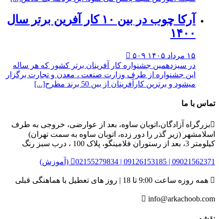
آرکا چوب در بین ۱۰ کار آفرین برتر سال
۱۴۰
 ۱۴۰۵
۵۰۹

 سیزدهمین جشنواره کار آفرینان برتر کشور که هر ساله
ن جشنواره از طرف وزارت صنعت ، معدن و تجارت برگزار
ود و برترین کارآفرینان از بین 50 برند مطرح[...]
ما
ه آزادگان،اتوبان ساوه، بعد از عوارضی، خروجی به طرف
 (زیر گذر را دور زده، اتوبان ساوه به سمت تهران)
رنگ
02 | 09126153185 | 09021562371 (آموزش)

 تا 18 | روز های تعطیل با هماهنگی قبلی

info@arkach