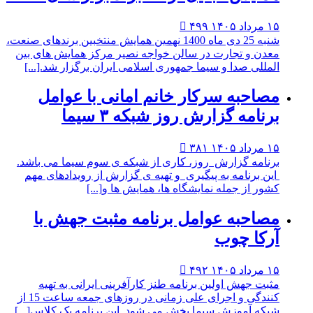
 ۱۴۰۵
۴۹۹

شنبه 25 دی ماه 1400 نهمین همایش منتخبین برندهای صنعت،
دن و تجارت در سالن خواجه نصیر مرکز همایش های بین
مللی صدا و سیما جمهوری اسلامی ایران برگزار شد.[...]
صاحبه سرکار خانم امانی با عوامل
نامه گزارش روز شبکه ۳ سیما
 ۱۴۰۵
۳۸۱

نامه گزارش روز، کاری از شبکه ی سوم سیما می باشد.
ن برنامه به پیگیری و تهیه ی گزارش از رویدادهای مهم
ور از جمله نمایشگاه ها، همایش ها و[...]
صاحبه عوامل برنامه مثبت جهش با
رکا چوب
 ۱۴۰۵
۴۹۲

بت جهش اولین برنامه طنز کارآفرینی ایرانی به تهیه
کنندگی و اجرای علی زمانی در روزهای جمعه ساعت 15 از
که آموزش سیما پخش می شود. این برنامه یک کلاس[...]