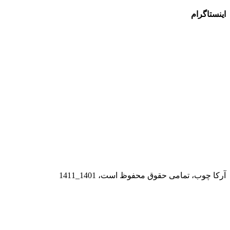
ام
 تمامی حقوق محفوظ است، 1401_1411