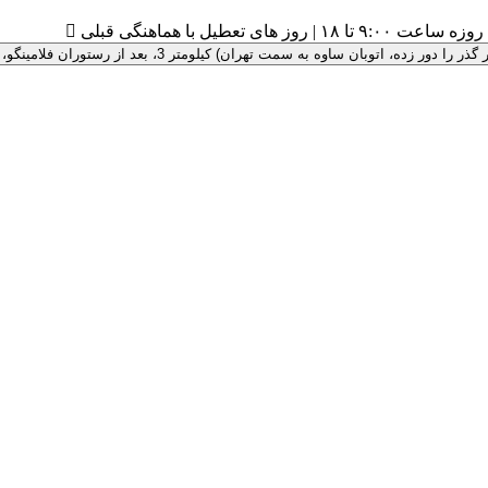
۹:۰ تا ۱۸ | روز های تعطیل با هماهنگی قبلی

 سمت تهران) کیلومتر 3، بعد از رستوران فلامینگو، پلاک 100 ، درب سبز رنگ