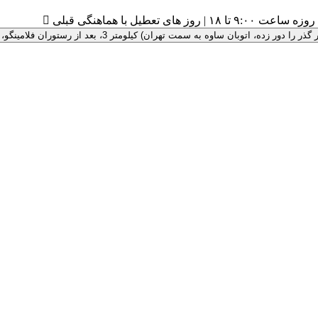
۹:۰ تا ۱۸ | روز های تعطیل با هماهنگی قبلی

 سمت تهران) کیلومتر 3، بعد از رستوران فلامینگو، پلاک 100 ، درب سبز رنگ