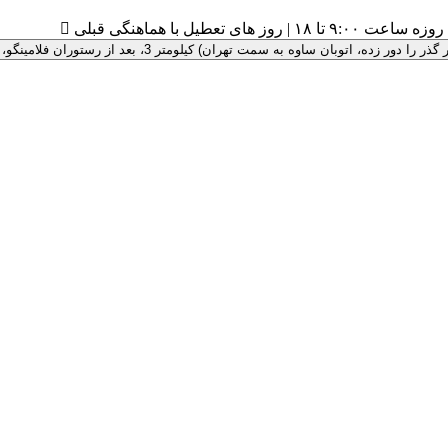
۹:۰ تا ۱۸ | روز های تعطیل با هماهنگی قبلی

 سمت تهران) کیلومتر 3، بعد از رستوران فلامینگو، پلاک 100 ، درب سبز رنگ