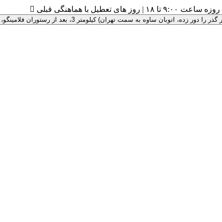
۹:۰ تا ۱۸ | روز های تعطیل با هماهنگی قبلی

 سمت تهران) کیلومتر 3، بعد از رستوران فلامینگو، پلاک 100 ، درب سبز رنگ