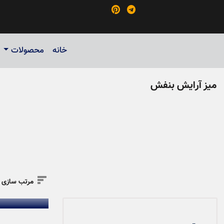


خانه
محصولات
میز آرایش بنفش

مرتب سازی ب
میز آرایش و پا