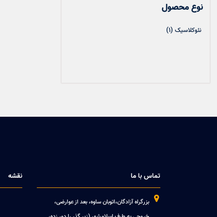
نوع محصول
(1)
نئوکلاسیک
تماس با ما
نقشه

بزرگراه آزادگان،اتوبان ساوه، بعد از عوارضی،
خروجی به طرف اسلامشهر (زیر گذر را دور زده،