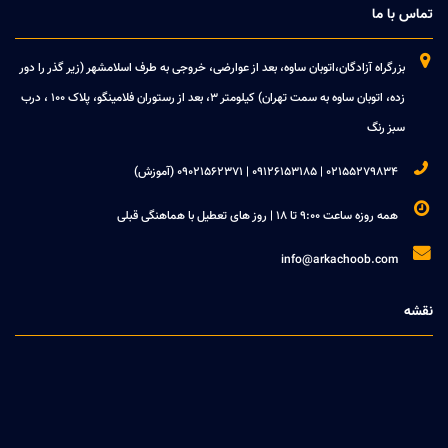
تماس با ما

بزرگراه آزادگان،اتوبان ساوه، بعد از عوارضی، خروجی به طرف اسلامشهر (زیر گذر را دور
زده، اتوبان ساوه به سمت تهران) کیلومتر 3، بعد از رستوران فلامینگو، پلاک 100 ، درب
سبز رنگ

02155279834 | 09126153185 | 09021562371 (آموزش)

همه روزه ساعت 9:00 تا 18 | روز های تعطیل با هماهنگی قبلی

info@arkachoob.com
نقشه