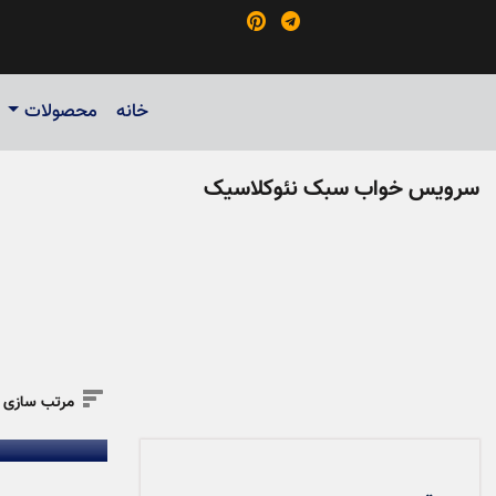


خانه
محصولات
سرویس خواب سبک نئوکلاسیک
تخت خواب دو ن

مرتب سازی ب
(MDF) سبک کلاسیک | کد ۰۹۰