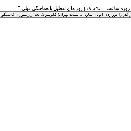
۹:۰ تا ۱۸ | روز های تعطیل با هماهنگی قبلی

 سمت تهران) کیلومتر 3، بعد از رستوران فلامینگو، پلاک 100 ، درب سبز رنگ