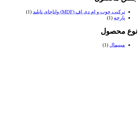
ترکیب چوب و ام دی اف (MDF) واناچای تایلند
(1)
پارچه
(1)
نوع محصول
مینیمال
(1)