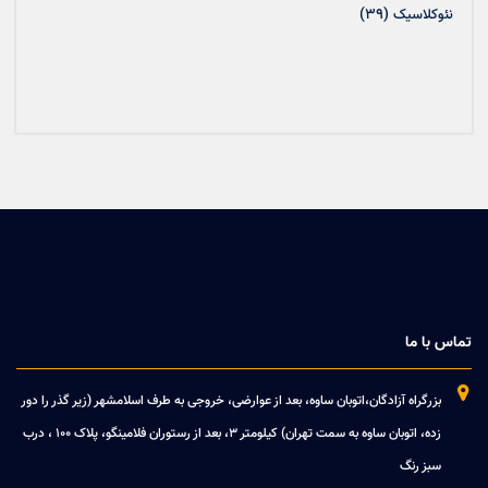
(39)
نئوکلاسیک
تماس با ما

بزرگراه آزادگان،اتوبان ساوه، بعد از عوارضی، خروجی به طرف اسلامشهر (زیر گذر را دور
زده، اتوبان ساوه به سمت تهران) کیلومتر 3، بعد از رستوران فلامینگو، پلاک 100 ، درب
سبز رنگ