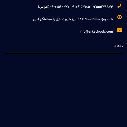

02155279834 | 09126153185 | 09021562371 (آموزش)

همه روزه ساعت 9:00 تا 18 | روز های تعطیل با هماهنگی قبلی

info@arkachoob.com
نقشه