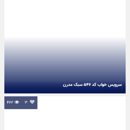
سرویس خواب کد ۵۴۶ سبک مدرن
۴۶۲

۳