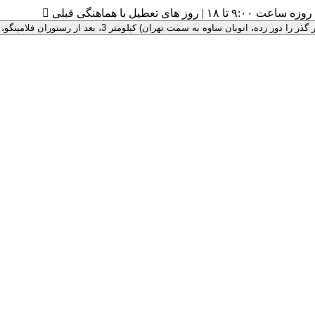
۹:۰ تا ۱۸ | روز های تعطیل با هماهنگی قبلی

 سمت تهران) کیلومتر 3، بعد از رستوران فلامینگو، پلاک 100 ، درب سبز رنگ