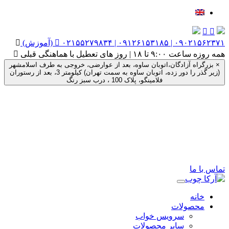


۰۲۱۵۵۲۷۹۸۳۴ | ۰۹۱۲۶۱۵۳۱۸۵ | ۰۹۰۲۱۵۶۲۳۷۱ (آموزش)


همه روزه ساعت ۹:۰۰ تا ۱۸ | روز های تعطیل با هماهنگی قبلی

×
بزرگراه آزادگان،اتوبان ساوه، بعد از عوارضی، خروجی به طرف اسلامشهر
(زیر گذر را دور زده، اتوبان ساوه به سمت تهران) کیلومتر 3، بعد از رستوران
فلامینگو، پلاک 100 ، درب سبز رنگ
تماس با ما
خانه
محصولات
سرویس خواب
سایر محصولات