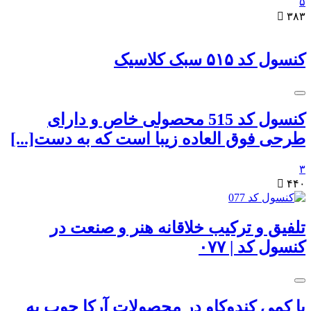
۵

۳۸۳
کنسول کد ۵۱۵ سبک کلاسیک
کنسول کد 515 محصولی خاص و دارای
طرحی فوق العاده زیبا است که به دست[...]
۳

۴۴۰
تلفیق و ترکیب خلاقانه هنر و صنعت در
کنسول کد | ۰۷۷
با کمی کندوکاو در محصولات آرکا چوب به