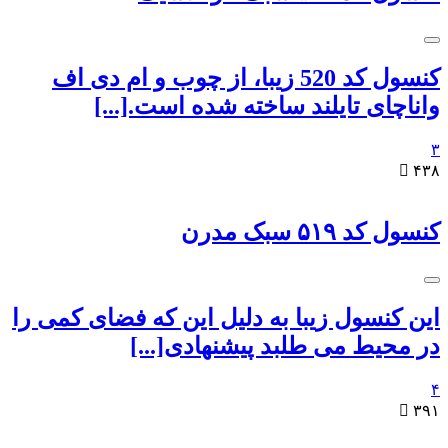
کنسول کد 520 زیبا، از چوب و ام دی اف
واناچای تایلند ساخته شده است.[...]
۳

۴۳۸
کنسول کد ۵۱۹ سبک مدرن
این کنسول زیبا به دلیل این که فضای کمی را
در محیط می طلبد پیشنهادی[...]
۴

۳۹۱