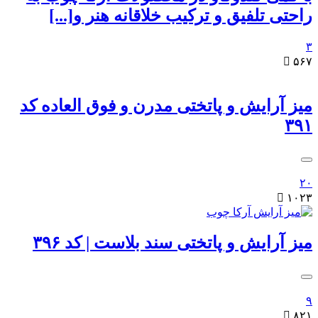
راحتی تلفیق و ترکیب خلاقانه هنر و[...]
۳

۵۶۷
میز آرایش و پاتختی مدرن و فوق العاده کد
۳۹۱
۲۰

۱۰۲۳
میز آرایش و پاتختی سند بلاست | کد ۳۹۶
۹

۸۲۱