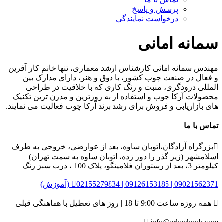
پرسش و پاسخ
درخواست نمایندگی
سمانه امانی
مهندس سمانه امانی کارشناس ارشد معماری، تنها خانم کار آفرین
و فعال در صنعت چوب کشور، با ذوق و هنر، دارای مدارک بین
المللی درودگری، منبت و رنگ کاری که با خلاقیت در طراحی
محصولات آرکا چوب و استفاده از به روزترین و مدرن ترین تکنیک
های بازاریابی و فروش برای رشد برند آرکا چوب فعالیت می نمایند.
تماس با ما

بزرگراه آزادگان،اتوبان ساوه، بعد از عوارضی، خروجی به طرف
اسلامشهر (زیر گذر را دور زده، اتوبان ساوه به سمت تهران)
کیلومتر 3، بعد از رستوران فلامینگو، پلاک 100 ، درب سبز رنگ
02155279834 | 09126153185 | 09021562371 (آموزش)


همه روزه ساعت 9:00 تا 18 | روز های تعطیل با هماهنگی قبلی

info@arkachoob.com