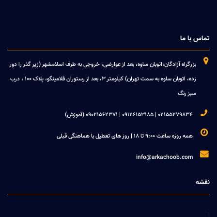
تماس با ما

بزرگراه آزادگان،اتوبان ساوه، بعد از عوارضی، خروجی به طرف اسلامشهر (زیر گذر را دور
زده، اتوبان ساوه به سمت تهران) کیلومتر 3، بعد از رستوران فلامینگو، پلاک 100 ، درب
سبز رنگ

02155279834 | 09126153185 | 09021562371 (آموزش)

همه روزه ساعت 9:00 تا 18 | روز های تعطیل با هماهنگی قبلی

info@arkachoob.com
نقشه
1