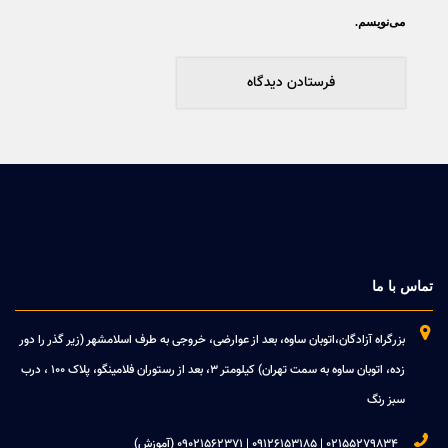
می‌نویسم.
تماس با ما

بزرگراه آزادگان،اتوبان ساوه، بعد از عوارضی، خروجی به طرف اسلامشهر (زیر گذر را دور
زده، اتوبان ساوه به سمت تهران) کیلومتر 3، بعد از رستوران فلامینگو، پلاک 100 ، درب
سبز رنگ

02155279834 | 09126153185 | 09021562371 (آموزش)