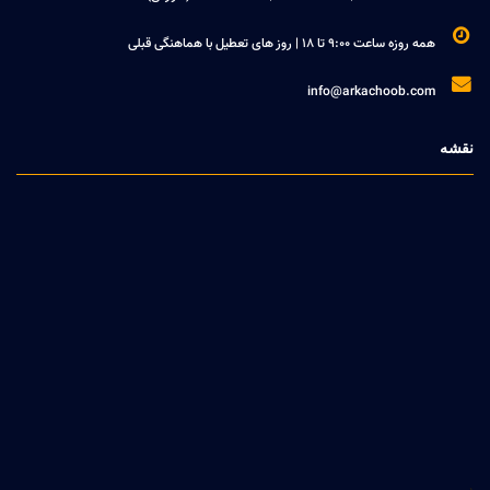

همه روزه ساعت 9:00 تا 18 | روز های تعطیل با هماهنگی قبلی

info@arkachoob.com
نقشه