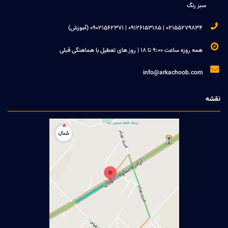
سبز رنگ

02155279834 | 09126153185 | 09021562371 (آموزش)

همه روزه ساعت 9:00 تا 18 | روز های تعطیل با هماهنگی قبلی

info@arkachoob.com
نقشه