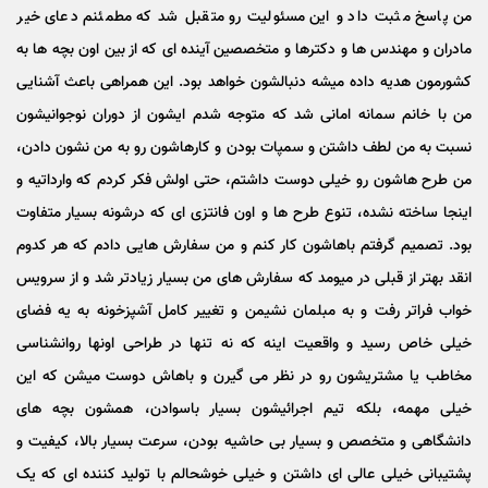
من پاسخ مثبت داد و این مسئولیت رو متقبل شد که مطمئنم دعای خیر
مادران و مهندس ها و دکترها و متخصصین آینده ای که از بین اون بچه ها به
کشورمون هدیه داده میشه دنبالشون خواهد بود. این همراهی باعث آشنایی
من با خانم سمانه امانی شد که متوجه شدم ایشون از دوران نوجوانیشون
نسبت به من لطف داشتن و سمپات بودن و کارهاشون رو به من نشون دادن،
من طرح هاشون رو خیلی دوست داشتم، حتی اولش فکر کردم که وارداتیه و
اینجا ساخته نشده، تنوع طرح ها و اون فانتزی ای که درشونه بسیار متفاوت
بود. تصمیم گرفتم باهاشون کار کنم و من سفارش هایی دادم که هر کدوم
انقد بهتر از قبلی در میومد که سفارش های من بسیار زیادتر شد و از سرویس
خواب فراتر رفت و به مبلمان نشیمن و تغییر کامل آشپزخونه به یه فضای
خیلی خاص رسید و واقعیت اینه که نه تنها در طراحی اونها روانشناسی
مخاطب یا مشتریشون رو در نظر می گیرن و باهاش دوست میشن که این
خیلی مهمه، بلکه تیم اجرائیشون بسیار باسوادن، همشون بچه های
دانشگاهی و متخصص و بسیار بی حاشیه بودن، سرعت بسیار بالا، کیفیت و
پشتیبانی خیلی عالی ای داشتن و خیلی خوشحالم با تولید کننده ای که یک