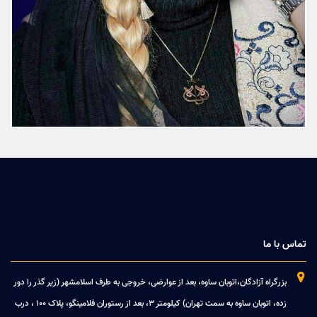
تماس با ما

بزرگراه آزادگان،اتوبان ساوه، بعد از عوارضی، خروجی به طرف اسلامشهر (زیر گذر را دور
زده، اتوبان ساوه به سمت تهران) کیلومتر 3، بعد از رستوران فلامینگو، پلاک 100 ، درب