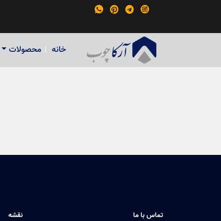


خانه
محصولات
|
تماس با ما
نقشه