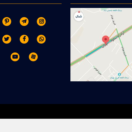







