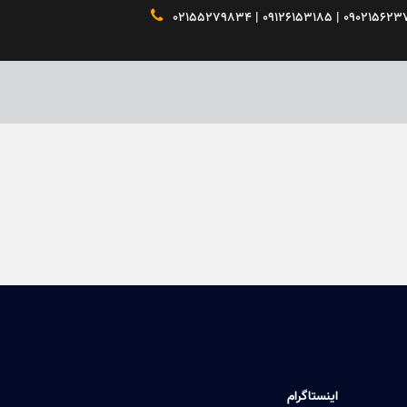

اینستاگرام