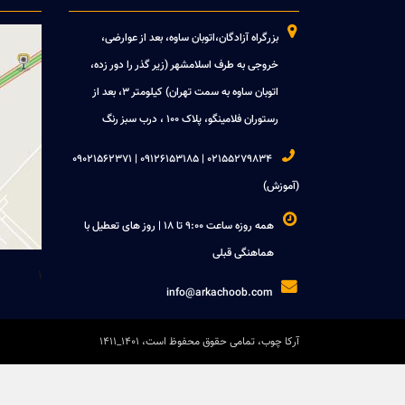

بزرگراه آزادگان،اتوبان ساوه، بعد از عوارضی،
خروجی به طرف اسلامشهر (زیر گذر را دور زده،
اتوبان ساوه به سمت تهران) کیلومتر 3، بعد از
رستوران فلامینگو، پلاک 100 ، درب سبز رنگ

02155279834 | 09126153185 | 09021562371
(آموزش)

همه روزه ساعت 9:00 تا 18 | روز های تعطیل با
هماهنگی قبلی
1

info@arkachoob.com
آرکا چوب، تمامی حقوق محفوظ است، 1401_1411