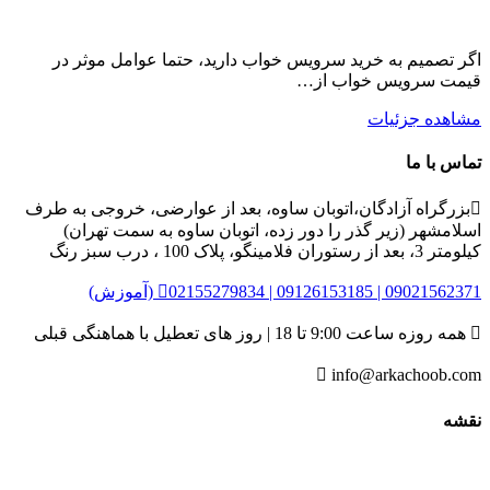
اگر تصمیم به خرید سرویس خواب دارید، حتما عوامل موثر در
قیمت سرویس خواب از…
مشاهده جزئیات
تماس با ما

بزرگراه آزادگان،اتوبان ساوه، بعد از عوارضی، خروجی به طرف
اسلامشهر (زیر گذر را دور زده، اتوبان ساوه به سمت تهران)
کیلومتر 3، بعد از رستوران فلامینگو، پلاک 100 ، درب سبز رنگ
02155279834 | 09126153185 | 09021562371 (آموزش)


همه روزه ساعت 9:00 تا 18 | روز های تعطیل با هماهنگی قبلی

info@arkachoob.com
نقشه