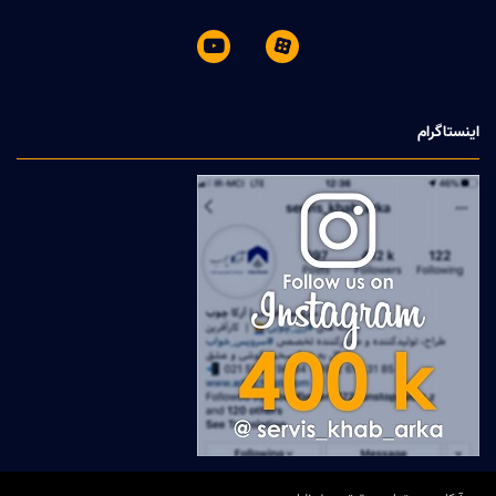


اینستاگرام