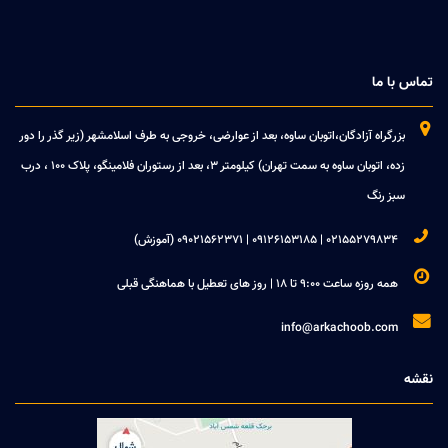
تماس با ما

بزرگراه آزادگان،اتوبان ساوه، بعد از عوارضی، خروجی به طرف اسلامشهر (زیر گذر را دور
زده، اتوبان ساوه به سمت تهران) کیلومتر 3، بعد از رستوران فلامینگو، پلاک 100 ، درب
سبز رنگ

02155279834 | 09126153185 | 09021562371 (آموزش)

همه روزه ساعت 9:00 تا 18 | روز های تعطیل با هماهنگی قبلی

info@arkachoob.com
نقشه