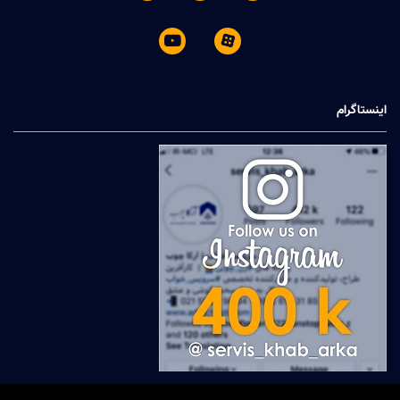


اینستاگرام