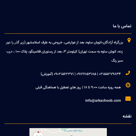
تماس با ما

بزرگراه آزادگان،اتوبان ساوه، بعد از عوارضی، خروجی به طرف اسلامشهر (زیر گذر را دور
زده، اتوبان ساوه به سمت تهران) کیلومتر 3، بعد از رستوران فلامینگو، پلاک 100 ، درب
سبز رنگ

02155279834 | 09126153185 | 09021562371 (آموزش)

همه روزه ساعت 9:00 تا 18 | روز های تعطیل با هماهنگی قبلی

info@arkachoob.com
نقشه