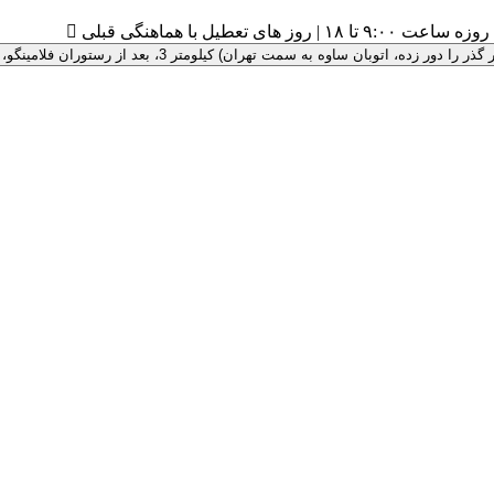
۹:۰ تا ۱۸ | روز های تعطیل با هماهنگی قبلی

 سمت تهران) کیلومتر 3، بعد از رستوران فلامینگو، پلاک 100 ، درب سبز رنگ