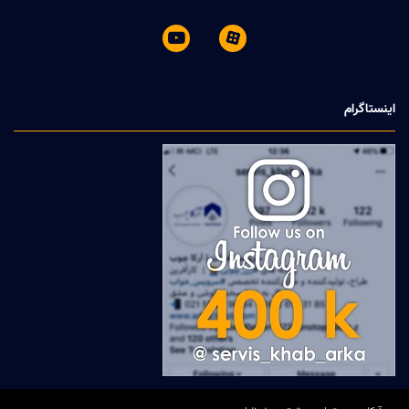


اینستاگرام