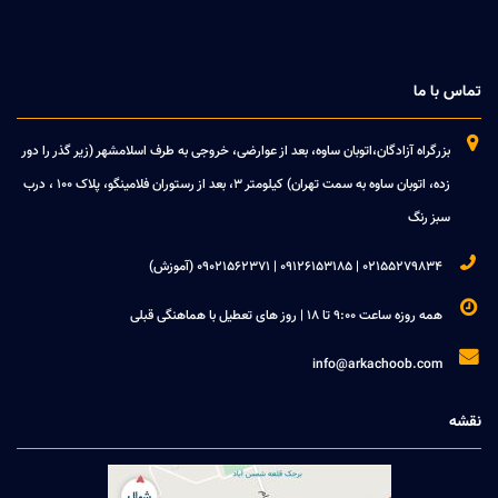
تماس با ما

بزرگراه آزادگان،اتوبان ساوه، بعد از عوارضی، خروجی به طرف اسلامشهر (زیر گذر را دور
زده، اتوبان ساوه به سمت تهران) کیلومتر 3، بعد از رستوران فلامینگو، پلاک 100 ، درب
سبز رنگ

02155279834 | 09126153185 | 09021562371 (آموزش)

همه روزه ساعت 9:00 تا 18 | روز های تعطیل با هماهنگی قبلی

info@arkachoob.com
نقشه