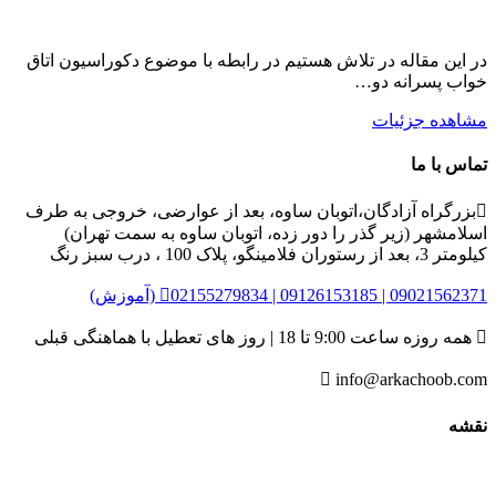
در این مقاله در تلاش هستیم در رابطه با موضوع دکوراسیون اتاق
خواب پسرانه دو…
مشاهده جزئیات
تماس با ما

بزرگراه آزادگان،اتوبان ساوه، بعد از عوارضی، خروجی به طرف
اسلامشهر (زیر گذر را دور زده، اتوبان ساوه به سمت تهران)
کیلومتر 3، بعد از رستوران فلامینگو، پلاک 100 ، درب سبز رنگ
02155279834 | 09126153185 | 09021562371 (آموزش)


همه روزه ساعت 9:00 تا 18 | روز های تعطیل با هماهنگی قبلی

info@arkachoob.com
نقشه