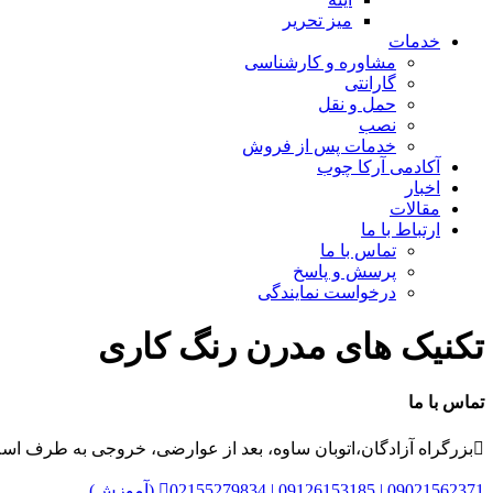
میز تحریر
خدمات
مشاوره و کارشناسی
گارانتی
حمل و نقل
نصب
خدمات پس از فروش
آکادمی آرکا چوب
اخبار
مقالات
ارتباط با ما
تماس با ما
پرسش و پاسخ
درخواست نمایندگی
تکنیک های مدرن رنگ کاری
تماس با ما

بزرگراه آزادگان،اتوبان ساوه، بعد از عوارضی، خروجی به طرف اسلامشهر (زیر گذر را دور زده، 
02155279834 | 09126153185 | 09021562371 (آموزش)
