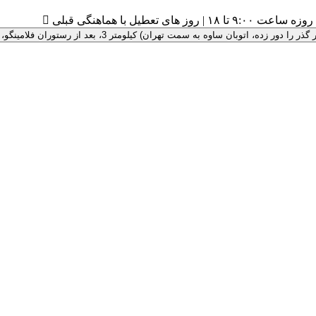
۹:۰ تا ۱۸ | روز های تعطیل با هماهنگی قبلی

 سمت تهران) کیلومتر 3، بعد از رستوران فلامینگو، پلاک 100 ، درب سبز رنگ