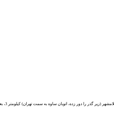
اتوبان ساوه به سمت تهران) کیلومتر 3، بعد از رستوران فلامینگو، پلاک 100 ، درب سبز رنگ