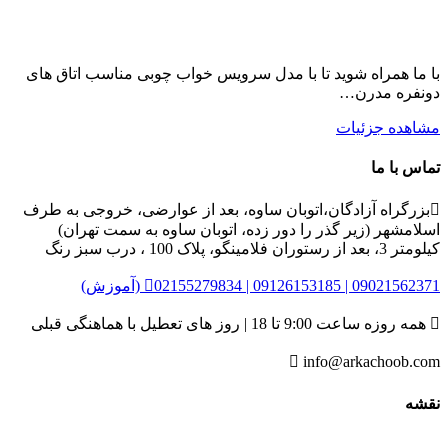
با ما همراه شوید تا با مدل سرویس خواب چوبی مناسب اتاق های
دونفره مدرن…
مشاهده جزئیات
تماس با ما

بزرگراه آزادگان،اتوبان ساوه، بعد از عوارضی، خروجی به طرف
اسلامشهر (زیر گذر را دور زده، اتوبان ساوه به سمت تهران)
کیلومتر 3، بعد از رستوران فلامینگو، پلاک 100 ، درب سبز رنگ
02155279834 | 09126153185 | 09021562371 (آموزش)


همه روزه ساعت 9:00 تا 18 | روز های تعطیل با هماهنگی قبلی

info@arkachoob.com
نقشه