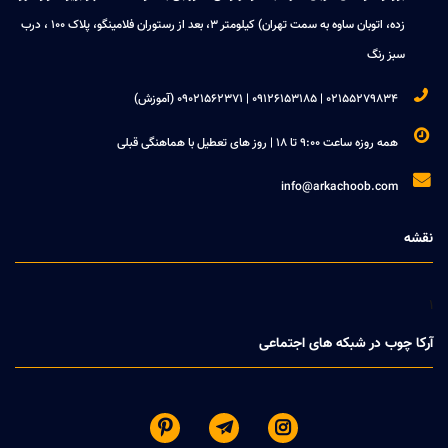
زده، اتوبان ساوه به سمت تهران) کیلومتر 3، بعد از رستوران فلامینگو، پلاک 100 ، درب
سبز رنگ

02155279834 | 09126153185 | 09021562371 (آموزش)

همه روزه ساعت 9:00 تا 18 | روز های تعطیل با هماهنگی قبلی

info@arkachoob.com
نقشه
1
آرکا چوب در شبکه های اجتماعی


