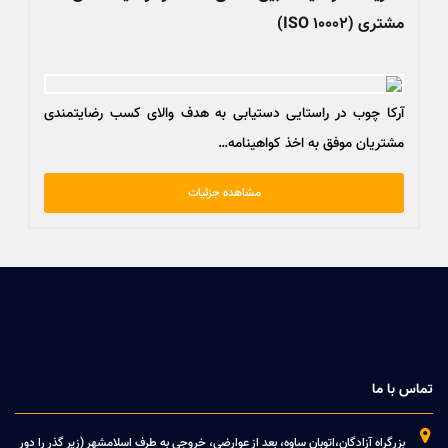
مشتری (ISO 10002)
آرکا چوب در راستایی دستیابی به هدف والای کسب رضایتمندی
مشتریان موفق به اخذ کواهینامه…
مشاهده جزئیات
تماس با ما

بزرگراه آزادگان،اتوبان ساوه، بعد از عوارضی، خروجی به طرف اسلامشهر (زیر گذر را دور