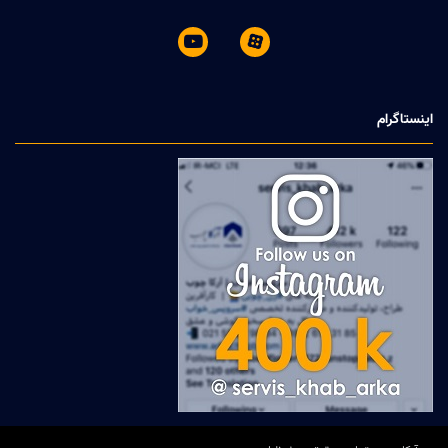


اینستاگرام