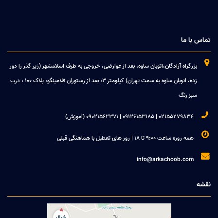
تماس با ما

بزرگراه آزادگان،اتوبان ساوه، بعد از عوارضی، خروجی به طرف اسلامشهر (زیر گذر را دور
زده، اتوبان ساوه به سمت تهران) کیلومتر 3، بعد از رستوران فلامینگو، پلاک 100 ، درب
سبز رنگ

02155279834 | 09126153185 | 09021562371 (آموزش)

همه روزه ساعت 9:00 تا 18 | روز های تعطیل با هماهنگی قبلی

info@arkachoob.com
نقشه