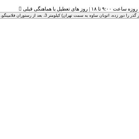
۹:۰ تا ۱۸ | روز های تعطیل با هماهنگی قبلی

 سمت تهران) کیلومتر 3، بعد از رستوران فلامینگو، پلاک 100 ، درب سبز رنگ