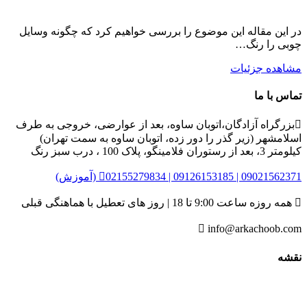
در این مقاله این موضوع را بررسی خواهیم کرد که چگونه وسایل
چوبی را رنگ…
مشاهده جزئیات
تماس با ما

بزرگراه آزادگان،اتوبان ساوه، بعد از عوارضی، خروجی به طرف
اسلامشهر (زیر گذر را دور زده، اتوبان ساوه به سمت تهران)
کیلومتر 3، بعد از رستوران فلامینگو، پلاک 100 ، درب سبز رنگ
02155279834 | 09126153185 | 09021562371 (آموزش)


همه روزه ساعت 9:00 تا 18 | روز های تعطیل با هماهنگی قبلی

info@arkachoob.com
نقشه